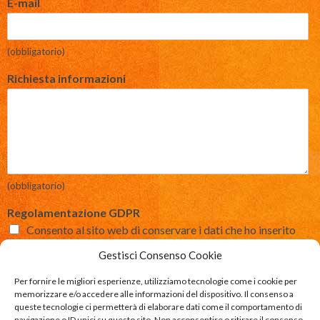
E-mail
(obbligatorio)
Richiesta informazioni
(obbligatorio)
Regolamentazione GDPR
Consento al sito web di conservare i dati che ho inserito
così da poter rispondere alla mia richiesta.
Gestisci Consenso Cookie
(Se non mi permette di conservare e inoltrare al mio indirizzo di posta
elettronica i dati sopra richiesti, non riuscirò a rispondere alla sua
Per fornire le migliori esperienze, utilizziamo tecnologie come i cookie per
richiesta)
memorizzare e/o accedere alle informazioni del dispositivo. Il consenso a
queste tecnologie ci permetterà di elaborare dati come il comportamento di
navigazione o ID unici su questo sito. Non acconsentire o ritirare il consenso