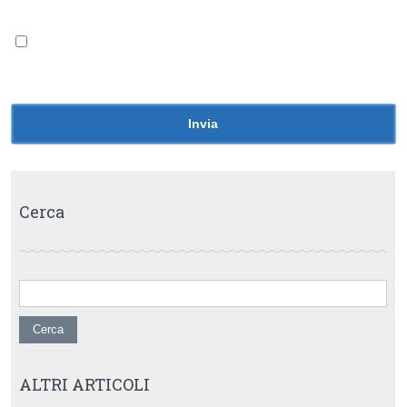
commento.
Avvertimi via email alla pubblicazione di un nuovo
articolo.
Cerca
Ricerca per:
ALTRI ARTICOLI