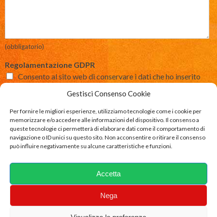
(obbligatorio)
Regolamentazione GDPR
Consento al sito web di conservare i dati che ho inserito
così da poter rispondere alla mia richiesta.
Gestisci Consenso Cookie
(Se non mi permette di conservare e inoltrare al mio indirizzo di posta
elettronica i dati sopra richiesti, non riuscirò a rispondere alla sua
Per fornire le migliori esperienze, utilizziamo tecnologie come i cookie per
richiesta)
memorizzare e/o accedere alle informazioni del dispositivo. Il consenso a
queste tecnologie ci permetterà di elaborare dati come il comportamento di
navigazione o ID unici su questo sito. Non acconsentire o ritirare il consenso
può influire negativamente su alcune caratteristiche e funzioni.
Invia
Accetta
Privacy policy
- Powered by
Roberto Felter servizi
Nega
web