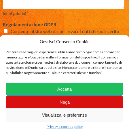
(obbligatorio)
Regolamentazione GDPR
Consento al sito web di conservare i dati che ho inserito
così da poter rispondere alla mia richiesta.
Gestisci Consenso Cookie
(Se non mi permette di conservare e inoltrare al mio indirizzo di posta
elettronica i dati sopra richiesti, non riuscirò a rispondere alla sua
Per fornire le migliori esperienze, utilizziamo tecnologie come i cookie per
richiesta)
memorizzare e/o accedere alle informazioni del dispositivo. Il consenso a
queste tecnologie ci permetterà di elaborare dati come il comportamento di
navigazione o ID unici su questo sito. Non acconsentire o ritirare il consenso
può influire negativamente su alcune caratteristiche e funzioni.
Invia
Accetta
Privacy policy
- Powered by
Roberto Felter servizi
Nega
web
Visualizza le preferenze
Privacy e cookies policy