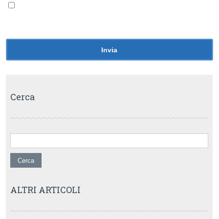
Avvertimi via email alla pubblicazione di un nuovo
articolo.
Cerca
Ricerca per:
ALTRI ARTICOLI