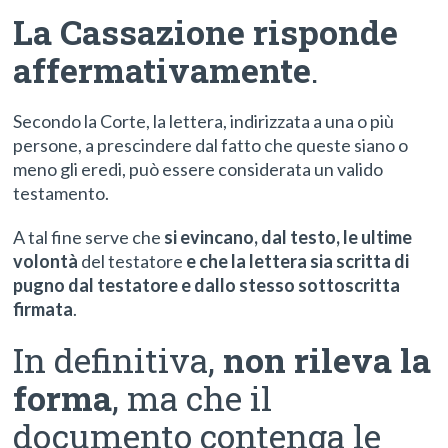
La Cassazione risponde
affermativamente
.
Secondo la Corte, la lettera, indirizzata a una o più
persone, a prescindere dal fatto che queste siano o
meno gli eredi, può essere considerata un valido
testamento.
A tal fine serve che
si evincano, dal testo, le ultime
volontà
del testatore
e
che la lettera sia scritta di
pugno dal testatore e dallo stesso sottoscritta
firmata
.
In definitiva,
non rileva la
forma
, ma che il
documento contenga le