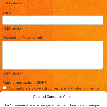
(obbligatorio)
E-mail
(obbligatorio)
Richiesta informazioni
(obbligatorio)
Regolamentazione GDPR
Consento al sito web di conservare i dati che ho inserito
così da poter rispondere alla mia richiesta.
Gestisci Consenso Cookie
(Se non mi permette di conservare e inoltrare al mio indirizzo di posta
elettronica i dati sopra richiesti, non riuscirò a rispondere alla sua
Per fornire le migliori esperienze, utilizziamo tecnologie come i cookie per
richiesta)